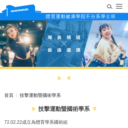
跳
到
體育運動健康學院不分系學士班
主
要
內
容
區
首頁
技擊運動暨國術學系
技擊運動暨國術學系
72.02.22成立為體育學系國術組