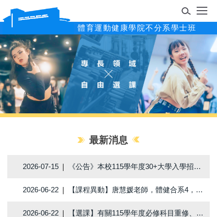
跳
到
體育運動健康學院不分系學士班
主
要
內
容
區
最新消息
2026-07-15
《公告》本校115學年度30+大學入學招生簡章，歡迎踴躍報名就讀。
2026-06-22
【課程異動】唐慧媛老師，體健合系4，A624運動行銷，原上課時間：星期2，04-05節，異動為星期1，04-05節。
2026-06-22
【選課】有關115學年度必修科目重修、補修替代課程表，詳如附件說明。